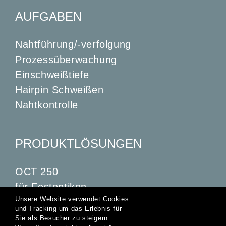
AUFGABEN
Nahtführung/-verfolgung
Prozessüberwachung
Einschweißtiefe
Hairpin Schweißen
Nahtkontrolle
PRODUKTLÖSUNGEN
OCT 250
für Festoptiken
Unsere Website verwendet Cookies
für Scanner-Optiken
und Tracking um das Erlebnis für
OCTSCAN 2.5
Sie als Besucher zu steigern.