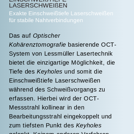
LASERSCHWEIßEN
Exakte Einschweißtiefe Laserschweißen
für stabile Nahtverbindungen
Das auf
Optischer
Kohärenztomografie
basierende
OCT
-
System von Lessmüller Lasertechnik
bietet die einzigartige Möglichkeit, die
Tiefe des
Keyholes
und somit die
Einschweißtiefe Laserschweißen
während des Schweißvorgangs zu
erfassen
. Hierbei wird der
OCT
-
Messstrahl kollinear in den
Bearbeitungsstrahl eingekoppelt und
zum tiefsten Punkt des
Keyholes